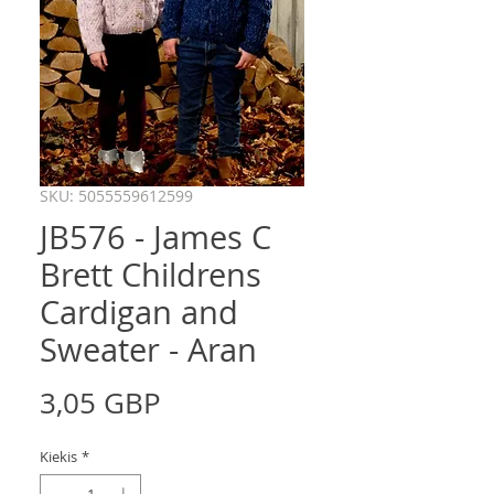
SKU: 5055559612599
JB576 - James C
Brett Childrens
Cardigan and
Sweater - Aran
Price
3,05 GBP
Kiekis
*