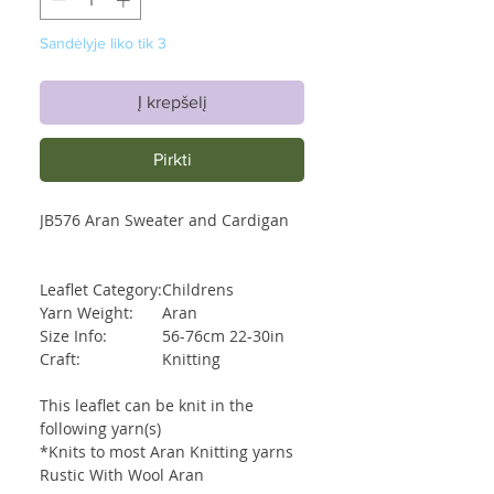
Sandėlyje liko tik 3
Į krepšelį
Pirkti
JB576 Aran Sweater and Cardigan
Leaflet Category:
Childrens
Yarn Weight:
Aran
Size Info:
56-76cm 22-30in
Craft:
Knitting
This leaflet can be knit in the
following yarn(s)
*Knits to most Aran Knitting yarns
Rustic With Wool Aran