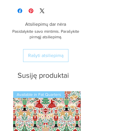
Atsiliepimų dar nėra
Pasidalykite savo mintimis. Parašykite
pirmąjį atsiliepimą.
Rašyti atsiliepimą
Susiję produktai
Available in Fat Quarters
Available in Fat Quarters